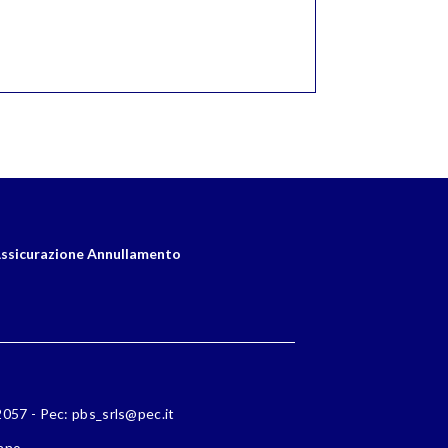
ssicurazione Annullamento
72057 - Pec: pbs_srls@pec.it
lano