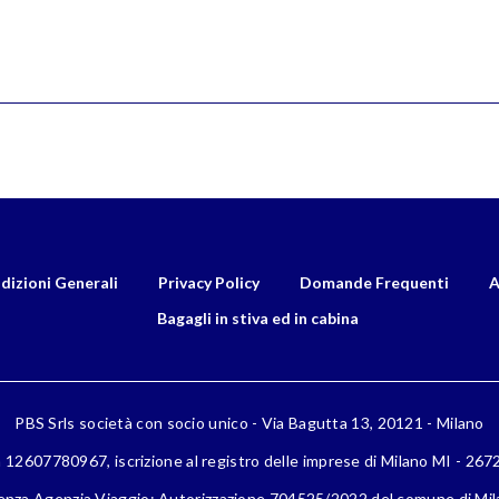
dizioni Generali
Privacy Policy
Domande Frequenti
A
Bagagli in stiva ed in cabina
PBS Srls società con socio unico - Via Bagutta 13, 20121 - Milano
a 12607780967, iscrizione al registro delle imprese di Milano MI - 26
enza Agenzia Viaggio: Autorizzazione 704525/2022 del comune di Mi