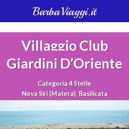
BarbaViaggi.it
Villaggio Club
Giardini D’Oriente
Categoria 4 Stelle
Nova Siri (Matera), Basilicata