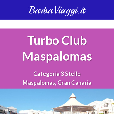
BarbaViaggi.it
Turbo Club
Maspalomas
Categoria 3 Stelle
Maspalomas, Gran Canaria