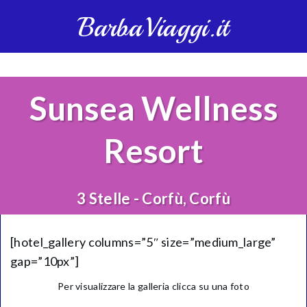
BarbaViaggi.it
Sunsea Wellness
Resort
3 Stelle - Corfù, Corfù
[hotel_gallery columns=”5″ size=”medium_large”
gap=”10px”]
Per visualizzare la galleria clicca su una foto