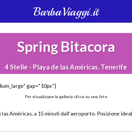
BarbaViaggi.it
Spring Bitacora
4 Stelle - Playa de las Américas, Tenerife
dium_large” gap=”10px”]
Per visualizzare la galleria clicca su una foto
e las Américas, a 15 minuti dall’aeroporto. Posizione ideal