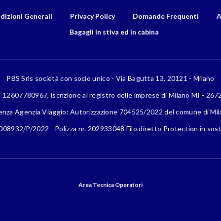
dizioni Generali
Privacy Policy
Domande Frequenti
A
Bagagli in stiva ed in cabina
PBS Srls società con socio unico - Via Bagutta 13, 20121 - Milano
a 12607780967, iscrizione al registro delle imprese di Milano MI - 26
enza Agenzia Viaggio: Autorizzazione 704525/2022 del comune di Mi
08932/P/2022 - Polizza nr. 202933048 Filo diretto Protection in sost
Area Tecnica Operatori