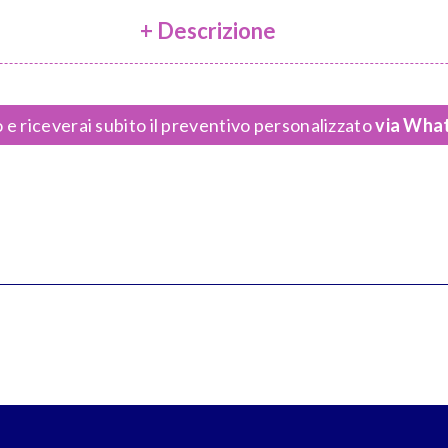
+ Descrizione
 e riceverai subito il preventivo personalizzato
via What