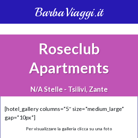
BarbaViaggi.it
Roseclub
Apartments
N/A Stelle - Tsilivi, Zante
[hotel_gallery columns=”5″ size=”medium_large”
gap=”10px”]
Per visualizzare la galleria clicca su una foto