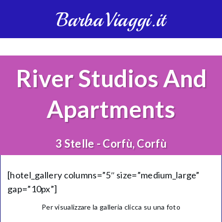
BarbaViaggi.it
River Studios And
Apartments
3 Stelle - Corfù, Corfù
[hotel_gallery columns=”5″ size=”medium_large”
gap=”10px”]
Per visualizzare la galleria clicca su una foto