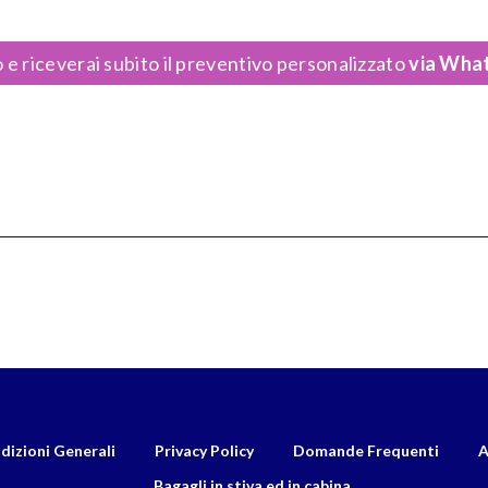
 e riceverai subito il preventivo personalizzato
via What
dizioni Generali
Privacy Policy
Domande Frequenti
A
Bagagli in stiva ed in cabina