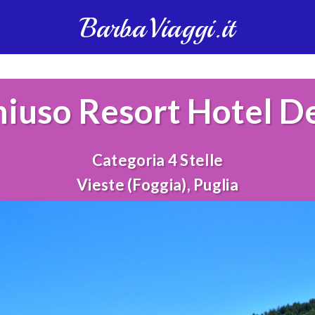
BarbaViaggi.it
iuso Resort Hotel Deg
Categoria 4 Stelle
Vieste (Foggia), Puglia