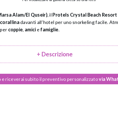
arsa Alam/El Quseir)
, il
Protels Crystal Beach Resort
 corallina
davanti all’hotel per uno snorkeling facile. At
e per
coppie
,
amici
e
famiglie
.
+ Descrizione
 e riceverai subito il preventivo personalizzato
via What