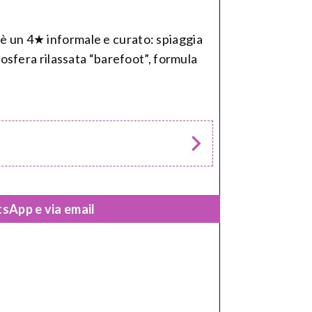
è un 4★ informale e curato: spiaggia
mosfera rilassata “barefoot”, formula
sApp e via email