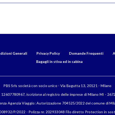
dizioni Generali
Privacy Policy
Domande Frequenti
A
Bagagli in stiva ed in cabina
PBS Srls società con socio unico - Via Bagutta 13, 20121 - Milano
a 12607780967, iscrizione al registro delle imprese di Milano MI - 26
enza Agenzia Viaggio: Autorizzazione 704525/2022 del comune di Mi
08932/P/2022 - Polizza nr. 202933048 Filo diretto Protection in sost