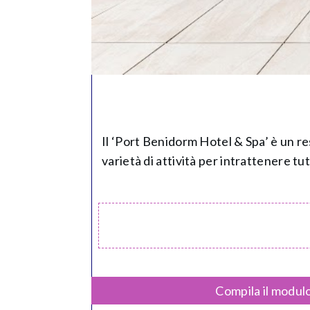
Il ‘Port Benidorm Hotel & Spa’ è un res
varietà di attività per intrattenere tutti
Compila il modulo