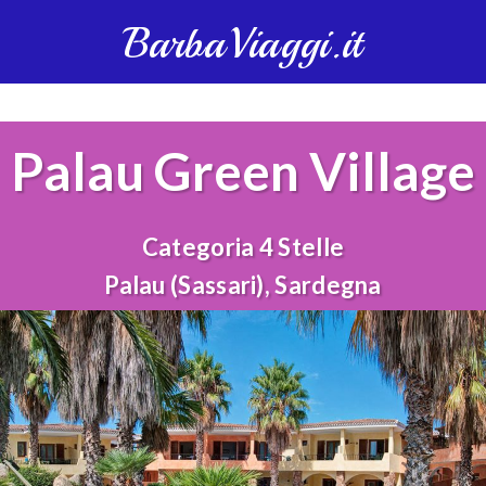
BarbaViaggi.it
Palau Green Village
Categoria 4 Stelle
Palau (Sassari), Sardegna