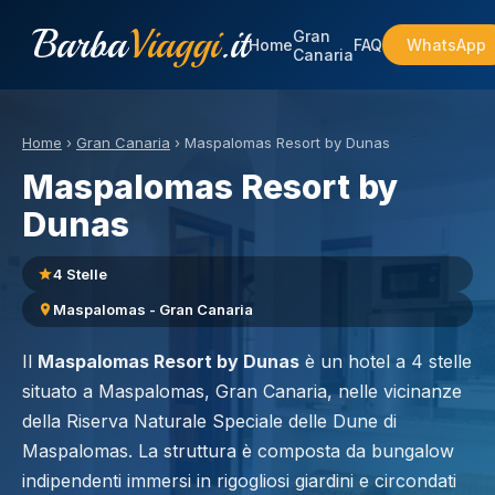
Barba
Viaggi
.it
Gran
Home
FAQ
WhatsApp
Canaria
Home
›
Gran Canaria
›
Maspalomas Resort by Dunas
Maspalomas Resort by
Dunas
4 Stelle
Maspalomas - Gran Canaria
Il
Maspalomas Resort by Dunas
è un hotel a 4 stelle
situato a Maspalomas, Gran Canaria, nelle vicinanze
della Riserva Naturale Speciale delle Dune di
Maspalomas. La struttura è composta da bungalow
indipendenti immersi in rigogliosi giardini e circondati