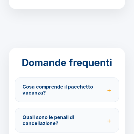
Domande frequenti
Cosa comprende il pacchetto
vacanza?
Il pacchetto include voli andata e ritorno,
trasferimenti, soggiorno con trattamento All Inclusive
Quali sono le penali di
e assistenza BarbaViaggi.
cancellazione?