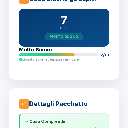
7
su 10
MOLTO BUONO
Molto Buono
7/10
Basato sulle recensioni verificate
Dettagli Pacchetto
✅
✓ Cosa Comprende