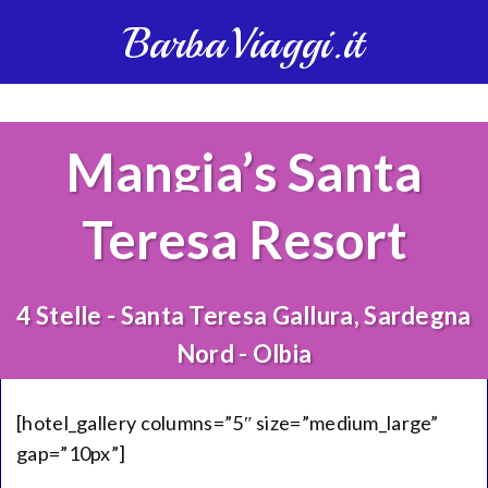
BarbaViaggi.it
Mangia’s Santa
Teresa Resort
4 Stelle - Santa Teresa Gallura, Sardegna
Nord - Olbia
[hotel_gallery columns=”5″ size=”medium_large”
gap=”10px”]