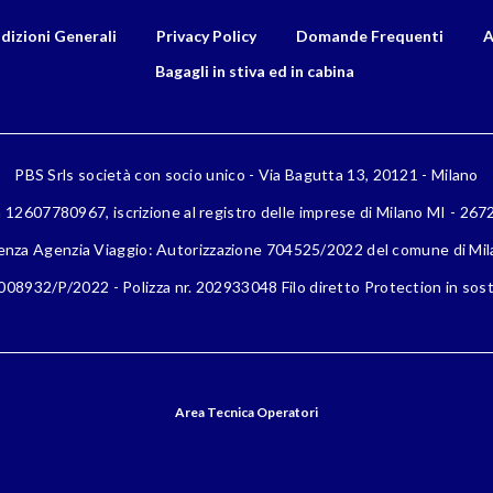
dizioni Generali
Privacy Policy
Domande Frequenti
A
Bagagli in stiva ed in cabina
PBS Srls società con socio unico - Via Bagutta 13, 20121 - Milano
a 12607780967, iscrizione al registro delle imprese di Milano MI - 26
enza Agenzia Viaggio: Autorizzazione 704525/2022 del comune di Mi
08932/P/2022 - Polizza nr. 202933048 Filo diretto Protection in sost
Area Tecnica Operatori