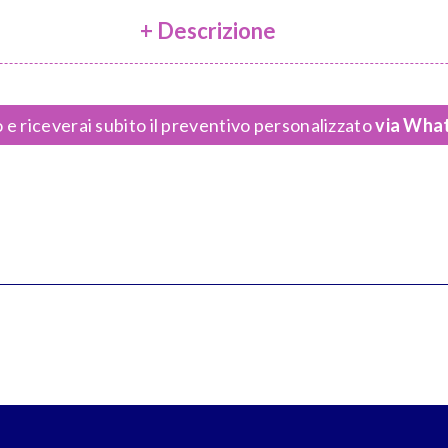
+ Descrizione
 e riceverai subito il preventivo personalizzato
via What