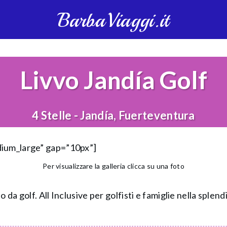
BarbaViaggi.it
Livvo Jandía Golf
4 Stelle - Jandía, Fuerteventura
dium_large” gap=”10px”]
Per visualizzare la galleria clicca su una foto
 da golf. All Inclusive per golfisti e famiglie nella sple