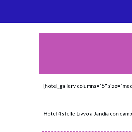
[hotel_gallery columns=”5″ size=”me
Hotel 4 stelle Livvo a Jandía con campo