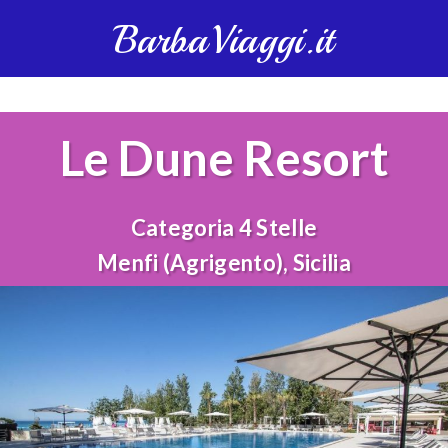
BarbaViaggi.it
Le Dune Resort
Categoria 4 Stelle
Menfi (Agrigento), Sicilia