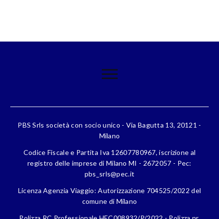
PBS Srls società con socio unico - Via Bagutta 13, 20121 -
Milano
Codice Fiscale e Partita Iva 12607780967, iscrizione al
registro delle imprese di Milano MI - 2672057 - Pec:
pbs_srls@pec.it
Licenza Agenzia Viaggio: Autorizzazione 704525/2022 del
comune di Milano
Polizza RC Professionale HEC008932/P/2022 - Polizza nr.