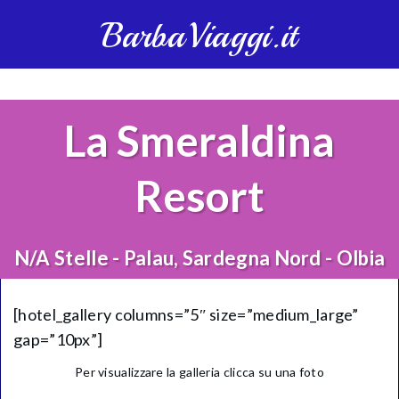
BarbaViaggi.it
La Smeraldina
Resort
N/A Stelle - Palau, Sardegna Nord - Olbia
[hotel_gallery columns=”5″ size=”medium_large”
gap=”10px”]
Per visualizzare la galleria clicca su una foto