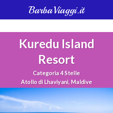
BarbaViaggi.it
Kuredu Island
Resort
Categoria 4 Stelle
Atollo di Lhaviyani, Maldive