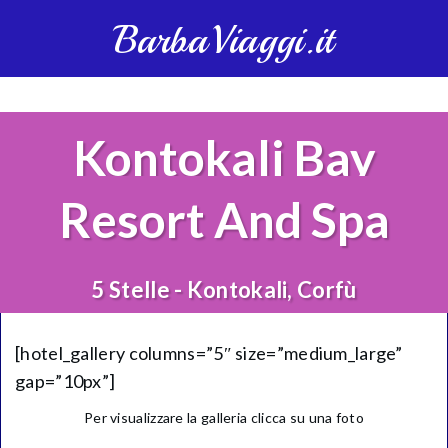
BarbaViaggi.it
Kontokali Bay
Resort And Spa
5 Stelle - Kontokali, Corfù
[hotel_gallery columns=”5″ size=”medium_large”
gap=”10px”]
Per visualizzare la galleria clicca su una foto