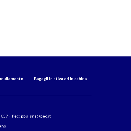
nnullamento
Bagagli in stiva ed in cabina
72057 - Pec: pbs_srls@pec.it
lano