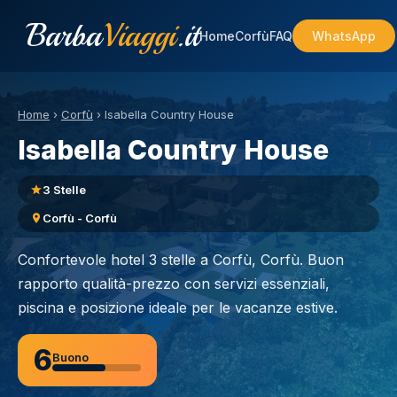
Barba
Viaggi
.it
Home
Corfù
FAQ
WhatsApp
Home
›
Corfù
›
Isabella Country House
Isabella Country House
3 Stelle
Corfù - Corfù
Confortevole hotel 3 stelle a Corfù, Corfù. Buon
rapporto qualità-prezzo con servizi essenziali,
piscina e posizione ideale per le vacanze estive.
6
Buono