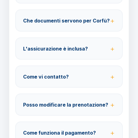
40% fino a 30 giorni prima della partenza; 100% da
29 giorni in poi. Con assicurazione facoltativa è
Che documenti servono per Corfù?
possibile ottenere il rimborso del 100%.
Per i cittadini italiani verificare i documenti necessari
per la destinazione scelta.
L'assicurazione è inclusa?
No, le assicurazioni sono facoltative ma fortemente
consigliate per coprire spese mediche e
Come vi contatto?
cancellazione viaggio.
Su WhatsApp al 378 304 0650, email
amministrazione@barbaviaggi.it, o tramite il sito
Posso modificare la prenotazione?
barbaviaggi.it.
Sì, è possibile modificare fino a 4 giorni lavorativi
prima della partenza con un costo di 70 euro a
Come funziona il pagamento?
modifica.