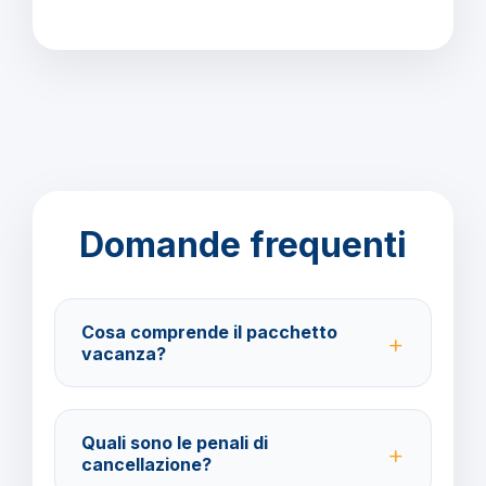
Domande frequenti
Cosa comprende il pacchetto
vacanza?
Il pacchetto include voli andata e ritorno,
trasferimenti, soggiorno con trattamento Solo
Quali sono le penali di
Pernottamento e assistenza BarbaViaggi.
cancellazione?