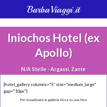
BarbaViaggi.it
Iniochos Hotel (ex
Apollo)
N/A Stelle - Argassi, Zante
[hotel_gallery columns=”5″ size=”medium_large”
gap=”10px”]
Per visualizzare la galleria clicca su una foto