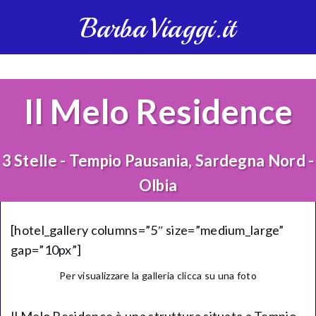
BarbaViaggi.it
Il Melo Residence
3 Stelle - Tempio Pausania, Sardegna Nord -
Olbia
[hotel_gallery columns=”5″ size=”medium_large”
gap=”10px”]
Per visualizzare la galleria clicca su una foto