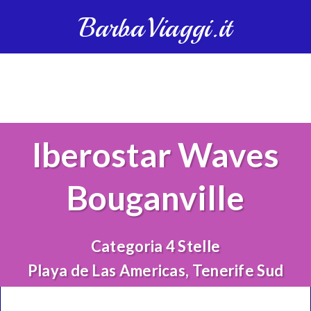
BarbaViaggi.it
Iberostar Waves
Bouganville
Categoria 4 Stelle
Playa de Las Americas, Tenerife Sud