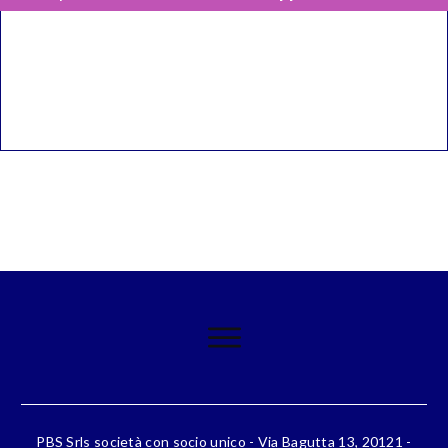
PBS Srls società con socio unico - Via Bagutta 13, 20121 -