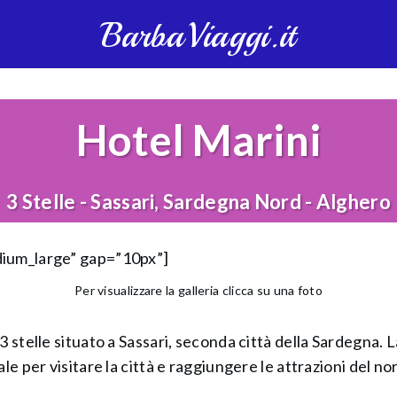
BarbaViaggi.it
Hotel Marini
3 Stelle - Sassari, Sardegna Nord - Alghero
dium_large” gap=”10px”]
Per visualizzare la galleria clicca su una foto
3 stelle situato a Sassari, seconda città della Sardegna. 
le per visitare la città e raggiungere le attrazioni del no