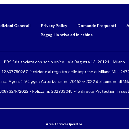
dizioni Generali
Privacy Policy
Domande Frequenti
A
Bagagli in stiva ed in cabina
PBS Srls società con socio unico - Via Bagutta 13, 20121 - Milano
a 12607780967, iscrizione al registro delle imprese di Milano MI - 26
enza Agenzia Viaggio: Autorizzazione 704525/2022 del comune di Mi
08932/P/2022 - Polizza nr. 202933048 Filo diretto Protection in sost
Area Tecnica Operatori