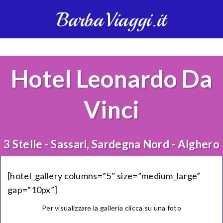
BarbaViaggi.it
Hotel Leonardo Da
Vinci
3 Stelle - Sassari, Sardegna Nord - Alghero
[hotel_gallery columns=”5″ size=”medium_large”
gap=”10px”]
Per visualizzare la galleria clicca su una foto