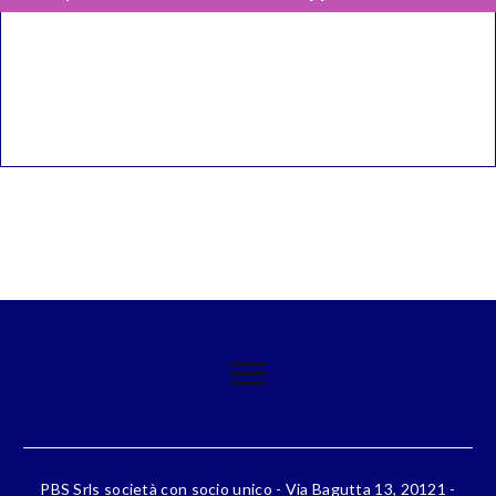
PBS Srls società con socio unico - Via Bagutta 13, 20121 -