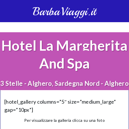
BarbaViaggi.it
Hotel La Margherita
And Spa
3 Stelle - Alghero, Sardegna Nord - Alghero
[hotel_gallery columns=”5″ size=”medium_large”
gap=”10px”]
Per visualizzare la galleria clicca su una foto