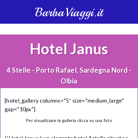
BarbaViaggi.it
Hotel Janus
4 Stelle - Porto Rafael, Sardegna Nord -
Olbia
[hotel_gallery columns=”5″ size=”medium_large”
gap=”10px”]
Per visualizzare la galleria clicca su una foto