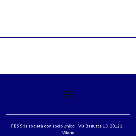
PBS Srls società con socio unico - Via Bagutta 13, 20121 -
Milano