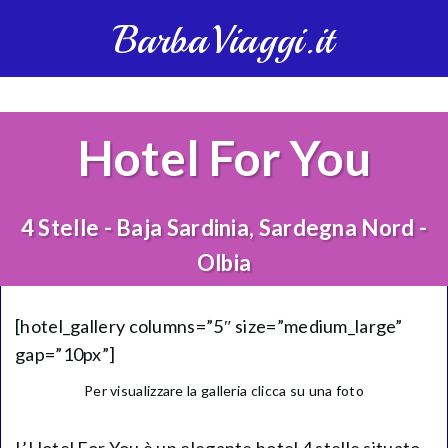
BarbaViaggi.it
Hotel For You
4 Stelle - Baja Sardinia, Sardegna Nord -
Olbia
[hotel_gallery columns=”5″ size=”medium_large”
gap=”10px”]
Per visualizzare la galleria clicca su una foto