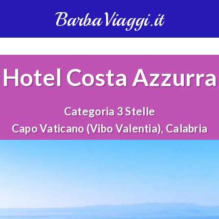
BarbaViaggi.it
Hotel Costa Azzurra
Categoria 3 Stelle
Capo Vaticano (Vibo Valentia), Calabria