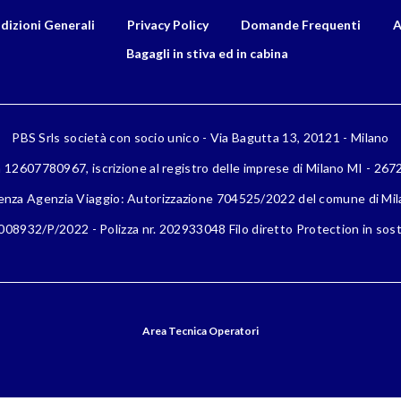
dizioni Generali
Privacy Policy
Domande Frequenti
A
Bagagli in stiva ed in cabina
PBS Srls società con socio unico - Via Bagutta 13, 20121 - Milano
a 12607780967, iscrizione al registro delle imprese di Milano MI - 26
enza Agenzia Viaggio: Autorizzazione 704525/2022 del comune di Mi
08932/P/2022 - Polizza nr. 202933048 Filo diretto Protection in sost
Area Tecnica Operatori