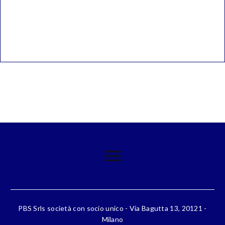
PBS Srls società con socio unico - Via Bagutta 13, 20121 -
Milano