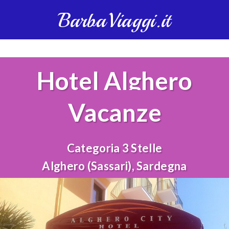
BarbaViaggi.it
Hotel Alghero
Vacanze
Categoria 3 Stelle
Alghero (Sassari), Sardegna