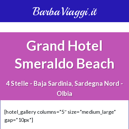
BarbaViaggi.it
Grand Hotel
Smeraldo Beach
4 Stelle - Baja Sardinia, Sardegna Nord -
Olbia
[hotel_gallery columns=”5″ size=”medium_large”
gap=”10px”]