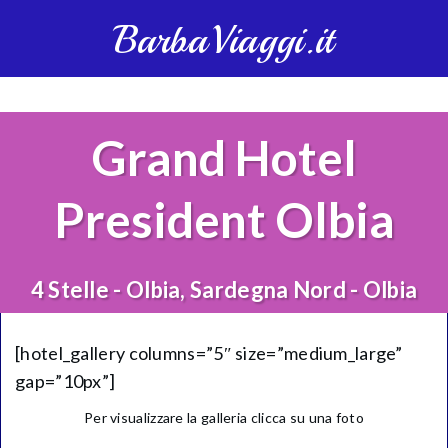
BarbaViaggi.it
Grand Hotel
President Olbia
4 Stelle - Olbia, Sardegna Nord - Olbia
[hotel_gallery columns=”5″ size=”medium_large”
gap=”10px”]
Per visualizzare la galleria clicca su una foto