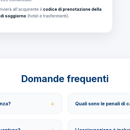
vierà all'acquirente il
codice di prenotazione della
i di soggiorno
(hotel e trasferimenti).
Domande frequenti
anza?
Quali sono le penali di 
sferimenti, soggiorno con
40% fino a 30 giorni prima della
BarbaViaggi.
assicurazione facoltativa è poss
ventura?
L'assicurazione è inclu