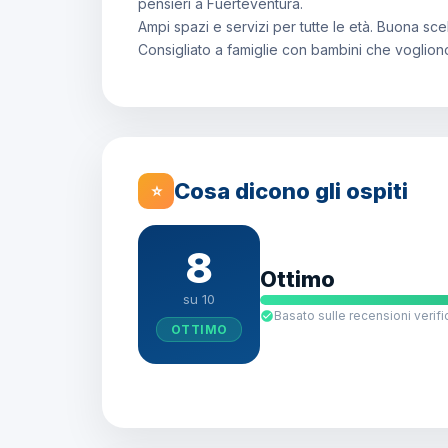
pensieri a Fuerteventura.
Ampi spazi e servizi per tutte le età. Buona scel
Consigliato a famiglie con bambini che vogliono
Cosa dicono gli ospiti
⭐
8
Ottimo
su 10
Basato sulle recensioni verifi
OTTIMO