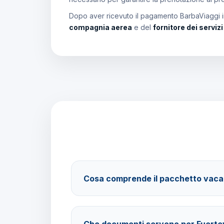
Dopo aver ricevuto il pagamento BarbaViaggi in
compagnia aerea
e del
fornitore dei serviz
Cosa comprende il pacchetto vac
Il pacchetto include voli andata e ritorno, tra
trattamento Solo Pernottamento e assistenza 
Che documenti servono per Fuerte