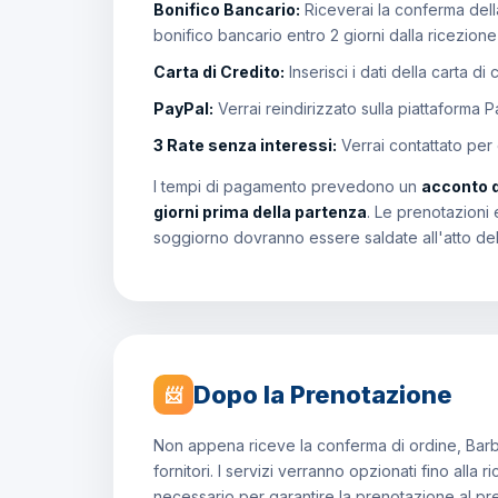
Bonifico Bancario:
Riceverai la conferma della
bonifico bancario entro 2 giorni dalla ricezion
Carta di Credito:
Inserisci i dati della carta di
PayPal:
Verrai reindirizzato sulla piattaforma 
3 Rate senza interessi:
Verrai contattato per
I tempi di pagamento prevedono un
acconto 
giorni prima della partenza
. Le prenotazioni 
soggiorno dovranno essere saldate all'atto de
Dopo la Prenotazione
📨
Non appena riceve la conferma di ordine, Barb
fornitori. I servizi verranno opzionati fino all
necessario per garantire la prenotazione al p