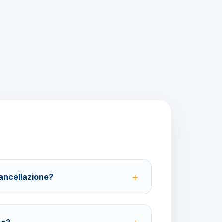
cancellazione?
 partenza; 100% da 29 giorni in poi. Con
ibile ottenere il rimborso del 100%.
sa?