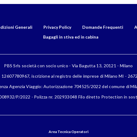
dizioni Generali
Privacy Policy
Domande Frequenti
A
Bagagli in stiva ed in cabina
PBS Srls società con socio unico - Via Bagutta 13, 20121 - Milano
a 12607780967, iscrizione al registro delle imprese di Milano MI - 26
enza Agenzia Viaggio: Autorizzazione 704525/2022 del comune di Mi
08932/P/2022 - Polizza nr. 202933048 Filo diretto Protection in sost
Area Tecnica Operatori