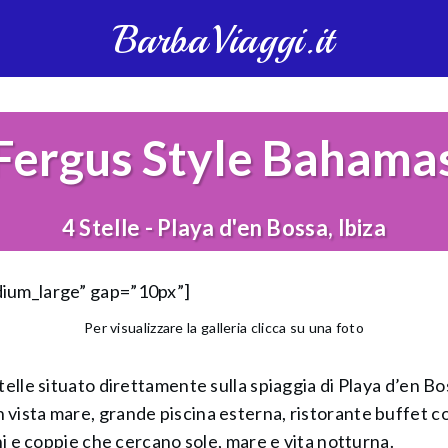
BarbaViaggi.it
Fergus Style Bahama
4 Stelle - Playa d'en Bossa, Ibiza
dium_large” gap=”10px”]
Per visualizzare la galleria clicca su una foto
telle situato direttamente sulla spiaggia di Playa d’en Bo
 vista mare, grande piscina esterna, ristorante buffet c
ani e coppie che cercano sole, mare e vita notturna.