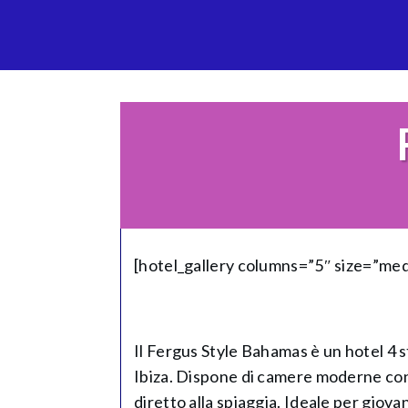
[hotel_gallery columns=”5″ size=”me
Il Fergus Style Bahamas è un hotel 4 s
Ibiza. Dispone di camere moderne con
diretto alla spiaggia. Ideale per giov