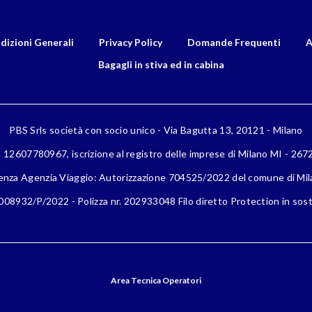
dizioni Generali
Privacy Policy
Domande Frequenti
A
Bagagli in stiva ed in cabina
PBS Srls società con socio unico - Via Bagutta 13, 20121 - Milano
a 12607780967, iscrizione al registro delle imprese di Milano MI - 26
enza Agenzia Viaggio: Autorizzazione 704525/2022 del comune di Mi
08932/P/2022 - Polizza nr. 202933048 Filo diretto Protection in sost
Area Tecnica Operatori