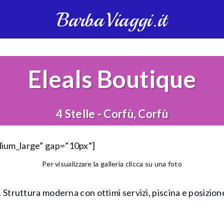
BarbaViaggi.it
Eleals Boutique
4 Stelle - Corfù, Corfù
dium_large” gap=”10px”]
Per visualizzare la galleria clicca su una foto
 Struttura moderna con ottimi servizi, piscina e posizione