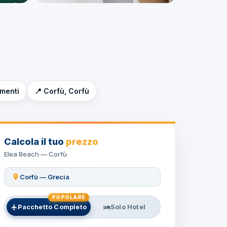
imenti
📍 Corfù, Corfù
Calcola il tuo
prezzo
Elea Beach — Corfù
Corfù — Grecia
POPOLARE
Pacchetto Completo
Solo Hotel