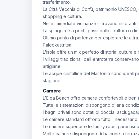
trasferimento.
La Città Vecchia di Corfù, patrimonio UNESCO, 
shopping e cultura.
Nelle immediate vicinanze si trovano ristoranti 
La spiaggia è a pochi passi dalla struttura o di
Ottimo punto di partenza per esplorare le attraz
Paleokastritsa.
L'isola offre un mix perfetto di storia, cultura e
I villaggi tradizionali dell'entroterra conservan
artigiane.
Le acque cristalline del Mar Ionio sono ideali pe
stagione.
Camere
L'Elea Beach offre camere confortevoli e ben 
Tutte le sistemazioni dispongono di aria condiz
I bagni privati sono dotati di doccia, asciugacape
Le camere standard offrono tutto il necessario
Le camere superior e le family room garantisco
Molte camere dispongono di balcone o terrazza 