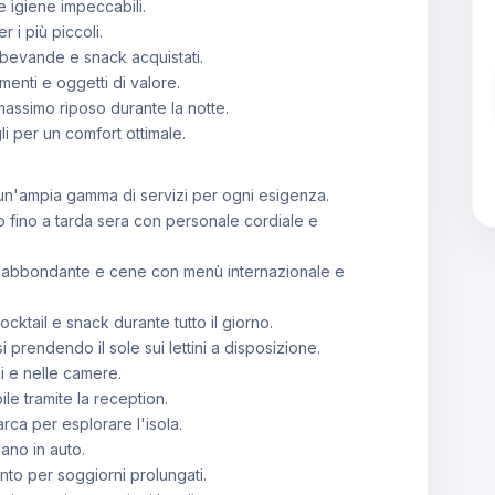
 e igiene impeccabili.
r i più piccoli.
 bevande e snack acquistati.
enti e oggetti di valore.
massimo riposo durante la notte.
i per un comfort ottimale.
 un'ampia gamma di servizi per ogni esigenza.
no fino a tarda sera con personale cordiale e
fet abbondante e cene con menù internazionale e
cktail e snack durante tutto il giorno.
i prendendo il sole sui lettini a disposizione.
ni e nelle camere.
le tramite la reception.
arca per esplorare l'isola.
ano in auto.
nto per soggiorni prolungati.