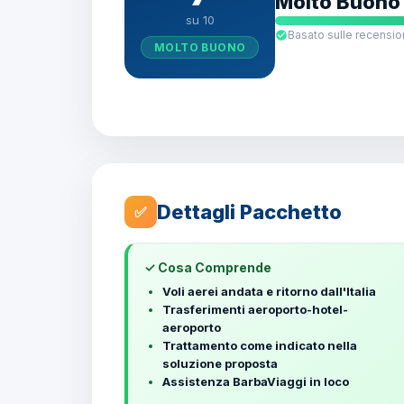
Molto Buono
su 10
Basato sulle recension
MOLTO BUONO
Dettagli Pacchetto
✅
✓ Cosa Comprende
Voli aerei andata e ritorno dall'Italia
Trasferimenti aeroporto-hotel-
aeroporto
Trattamento come indicato nella
soluzione proposta
Assistenza BarbaViaggi in loco