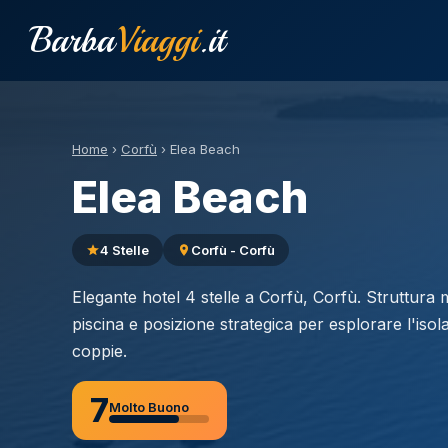
Barba
Viaggi
.it
Home
›
Corfù
›
Elea Beach
Elea Beach
4 Stelle
Corfù - Corfù
Elegante hotel 4 stelle a Corfù, Corfù. Struttura 
piscina e posizione strategica per esplorare l'isola
coppie.
7
Molto Buono