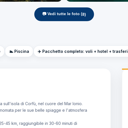
📷 Vedi tutte le foto (
8
)
e
🏊 Piscina
✈️ Pacchetto completo: voli + hotel + trasfer
 sull'isola di Corfù, nel cuore del Mar Ionio.
 rinomata per le sue belle spiagge e l'atmosfera
25-45 km, raggiungibile in 30-60 minuti di