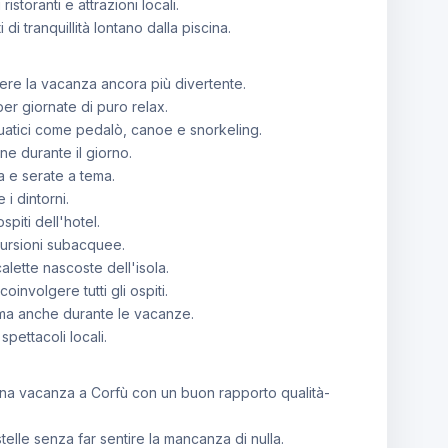
istoranti e attrazioni locali.
i tranquillità lontano dalla piscina.
ere la vacanza ancora più divertente.
per giornate di puro relax.
quatici come pedalò, canoe e snorkeling.
ne durante il giorno.
a e serate a tema.
 i dintorni.
piti dell'hotel.
cursioni subacquee.
alette nascoste dell'isola.
oinvolgere tutti gli ospiti.
rma anche durante le vacanze.
pettacoli locali.
una vacanza a Corfù con un buon rapporto qualità-
4 stelle senza far sentire la mancanza di nulla.