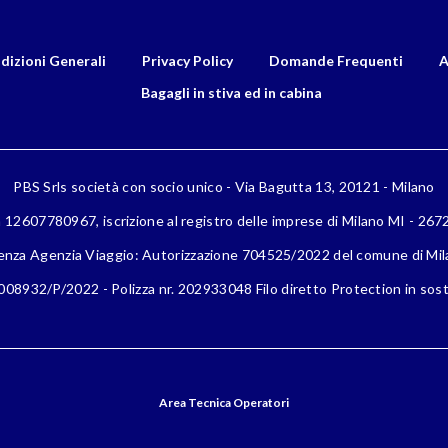
dizioni Generali
Privacy Policy
Domande Frequenti
A
Bagagli in stiva ed in cabina
PBS Srls società con socio unico - Via Bagutta 13, 20121 - Milano
a 12607780967, iscrizione al registro delle imprese di Milano MI - 26
enza Agenzia Viaggio: Autorizzazione 704525/2022 del comune di Mi
08932/P/2022 - Polizza nr. 202933048 Filo diretto Protection in sost
Area Tecnica Operatori