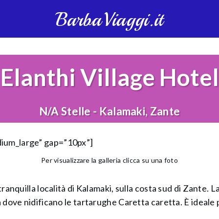
BarbaViaggi.it
Elanthi Village Hotel
N/A Stelle - Kalamaki, Zante
dium_large” gap=”10px”]
Per visualizzare la galleria clicca su una foto
 tranquilla località di Kalamaki, sulla costa sud di Zante.
a dove nidificano le tartarughe Caretta caretta. È ideale pe