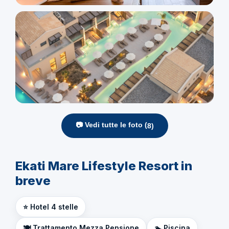
📷 Vedi tutte le foto (
8
)
Ekati Mare Lifestyle Resort in
breve
⭐ Hotel 4 stelle
🍽️ Trattamento Mezza Pensione
🏊 Piscina