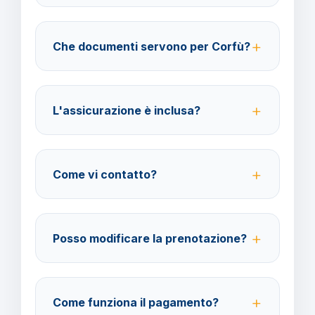
40% fino a 30 giorni prima della partenza; 100% da
29 giorni in poi. Con assicurazione facoltativa è
Che documenti servono per Corfù?
possibile ottenere il rimborso del 100%.
Per i cittadini italiani verificare i documenti necessari
per la destinazione scelta.
L'assicurazione è inclusa?
No, le assicurazioni sono facoltative ma fortemente
consigliate per coprire spese mediche e
Come vi contatto?
cancellazione viaggio.
Su WhatsApp al 378 304 0650, email
amministrazione@barbaviaggi.it, o tramite il sito
Posso modificare la prenotazione?
barbaviaggi.it.
Sì, è possibile modificare fino a 4 giorni lavorativi
prima della partenza con un costo di 70 euro a
Come funziona il pagamento?
modifica.