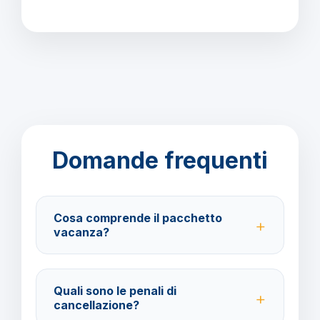
Domande frequenti
Cosa comprende il pacchetto
vacanza?
Il pacchetto include voli andata e ritorno,
trasferimenti, soggiorno con trattamento Mezza
Quali sono le penali di
Pensione e assistenza BarbaViaggi.
cancellazione?