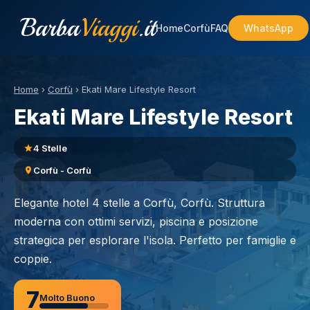
Barba
Viaggi
.it
Home
Corfù
FAQ
WhatsApp
Home
›
Corfù
›
Ekati Mare Lifestyle Resort
Ekati Mare Lifestyle Resort
4 Stelle
Corfù - Corfù
Elegante hotel 4 stelle a Corfù, Corfù. Struttura
moderna con ottimi servizi, piscina e posizione
strategica per esplorare l'isola. Perfetto per famiglie e
coppie.
7
Molto Buono