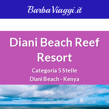
BarbaViaggi.it
Diani Beach Reef
Resort
Categoria 5 Stelle
Diani Beach - Kenya