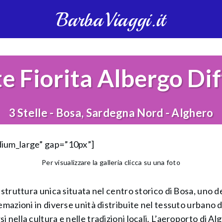
BarbaViaggi.it
e Fiorita Albergo Di
3 Stelle - Bosa, Sardegna Nord - Alghero
dium_large” gap=”10px”]
Per visualizzare la galleria clicca su una foto
struttura unica situata nel centro storico di Bosa, uno de
emazioni in diverse unità distribuite nel tessuto urbano d
nella cultura e nelle tradizioni locali. L’aeroporto di Al