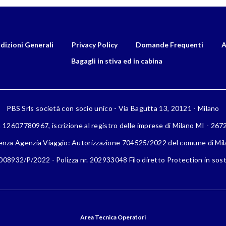
dizioni Generali
Privacy Policy
Domande Frequenti
A
Bagagli in stiva ed in cabina
PBS Srls società con socio unico - Via Bagutta 13, 20121 - Milano
a 12607780967, iscrizione al registro delle imprese di Milano MI - 26
enza Agenzia Viaggio: Autorizzazione 704525/2022 del comune di Mi
08932/P/2022 - Polizza nr. 202933048 Filo diretto Protection in sost
Area Tecnica Operatori