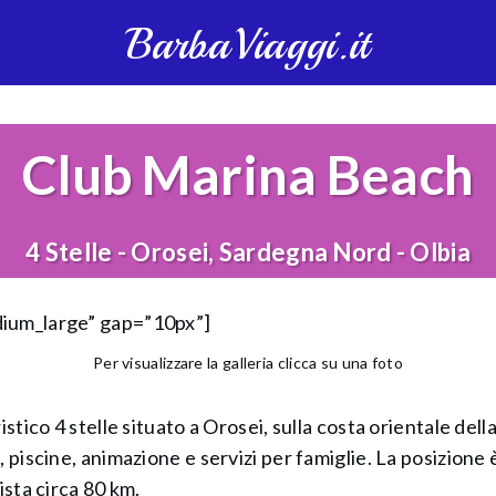
BarbaViaggi.it
Club Marina Beach
4 Stelle - Orosei, Sardegna Nord - Olbia
dium_large” gap=”10px”]
Per visualizzare la galleria clicca su una foto
istico 4 stelle situato a Orosei, sulla costa orientale del
 piscine, animazione e servizi per famiglie. La posizione è
ista circa 80 km.