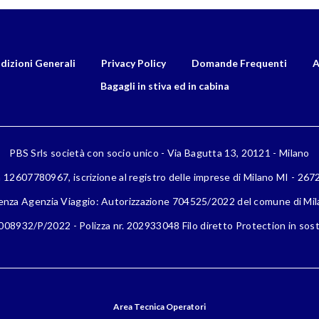
dizioni Generali
Privacy Policy
Domande Frequenti
A
Bagagli in stiva ed in cabina
PBS Srls società con socio unico - Via Bagutta 13, 20121 - Milano
a 12607780967, iscrizione al registro delle imprese di Milano MI - 26
enza Agenzia Viaggio: Autorizzazione 704525/2022 del comune di Mi
08932/P/2022 - Polizza nr. 202933048 Filo diretto Protection in sost
Area Tecnica Operatori