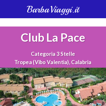
BarbaViaggi.it
Club La Pace
Categoria 3 Stelle
Tropea (Vibo Valentia), Calabria