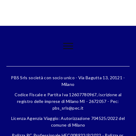
PBS Srls società con socio unico - Via Bagutta 13, 20121 -
Milano
Codice Fiscale e Partita Iva 12607780967, iscrizione al
registro delle imprese di Milano MI - 2672057 - Pec:
pbs_srls@pec.it
Licenza Agenzia Viaggio: Autorizzazione 704525/2022 del
comune di Milano
Polizza RC Professionale HEC008932/P/2022 - Polizza nr.