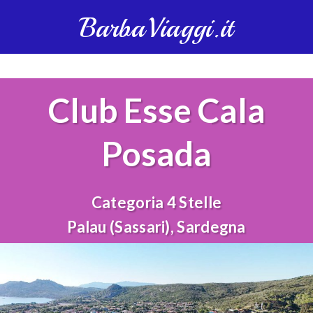
BarbaViaggi.it
Club Esse Cala
Posada
Categoria 4 Stelle
Palau (Sassari), Sardegna