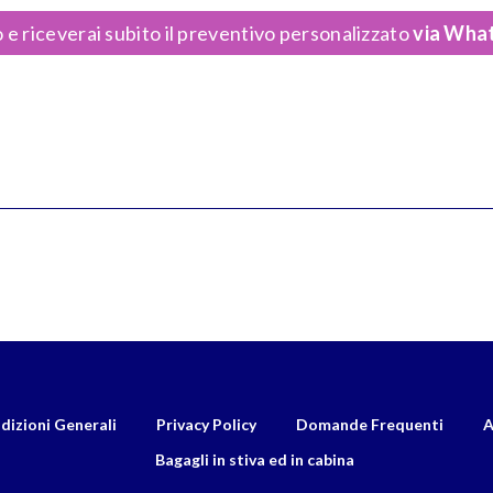
 e riceverai subito il preventivo personalizzato
via What
dizioni Generali
Privacy Policy
Domande Frequenti
A
Bagagli in stiva ed in cabina