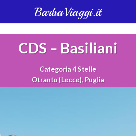
BarbaViaggi.it
CDS – Basiliani
Categoria 4 Stelle
Otranto (Lecce), Puglia