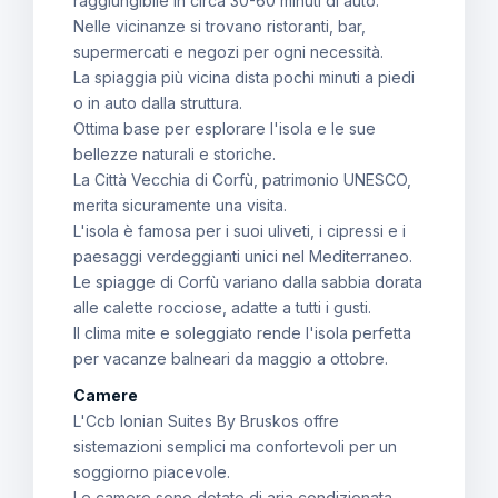
raggiungibile in circa 30-60 minuti di auto.
Nelle vicinanze si trovano ristoranti, bar,
supermercati e negozi per ogni necessità.
La spiaggia più vicina dista pochi minuti a piedi
o in auto dalla struttura.
Ottima base per esplorare l'isola e le sue
bellezze naturali e storiche.
La Città Vecchia di Corfù, patrimonio UNESCO,
merita sicuramente una visita.
L'isola è famosa per i suoi uliveti, i cipressi e i
paesaggi verdeggianti unici nel Mediterraneo.
Le spiagge di Corfù variano dalla sabbia dorata
alle calette rocciose, adatte a tutti i gusti.
Il clima mite e soleggiato rende l'isola perfetta
per vacanze balneari da maggio a ottobre.
Camere
L'Ccb Ionian Suites By Bruskos offre
sistemazioni semplici ma confortevoli per un
soggiorno piacevole.
Le camere sono dotate di aria condizionata,