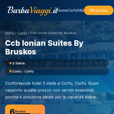
Barba
Viaggi
.it
Home
Corfù
FAQ
WhatsApp
Home
›
Corfù
›
Ccb Ionian Suites By Bruskos
Ccb Ionian Suites By
Bruskos
3 Stelle
Corfù - Corfù
Confortevole hotel 3 stelle a Corfù, Corfù. Buon
rapporto qualità-prezzo con servizi essenziali,
piscina e posizione ideale per le vacanze estive.
6
Buono