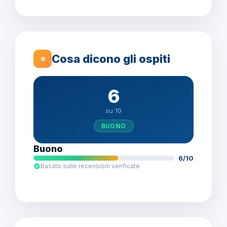
Cosa dicono gli ospiti
⭐
6
su 10
BUONO
Buono
6/10
Basato sulle recensioni verificate