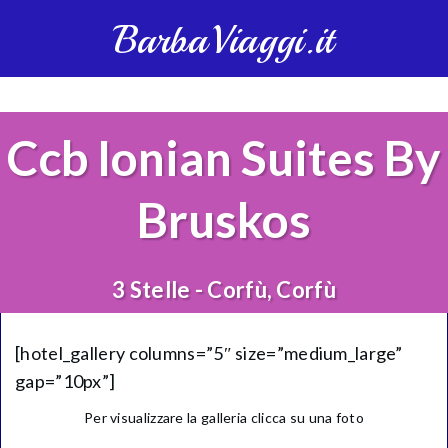
BarbaViaggi.it
Ccb Ionian Suites By
Bruskos
3 Stelle - Corfù, Corfù
[hotel_gallery columns=”5″ size=”medium_large”
gap=”10px”]
Per visualizzare la galleria clicca su una foto