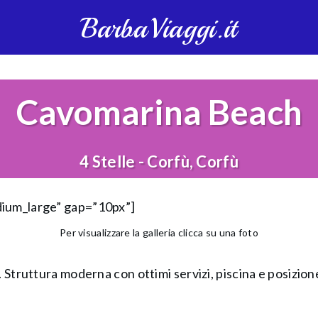
BarbaViaggi.it
Cavomarina Beach
4 Stelle - Corfù, Corfù
dium_large” gap=”10px”]
Per visualizzare la galleria clicca su una foto
 Struttura moderna con ottimi servizi, piscina e posizione