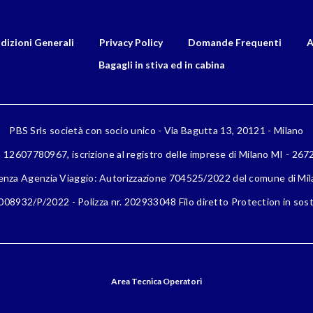
dizioni Generali
Privacy Policy
Domande Frequenti
A
Bagagli in stiva ed in cabina
PBS Srls società con socio unico - Via Bagutta 13, 20121 - Milano
a 12607780967, iscrizione al registro delle imprese di Milano MI - 26
enza Agenzia Viaggio: Autorizzazione 704525/2022 del comune di Mi
08932/P/2022 - Polizza nr. 202933048 Filo diretto Protection in sost
Area Tecnica Operatori